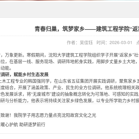
青春归巢，筑梦家乡——建筑工程学院“返
作者：吴佳钰 时间：2026-03-01
封，万象更新。寒假期间，沈阳大学建筑工程学院组织学子开展“返家乡”
岗位，在基层一线、服务现场、调研阵地躬身实践，用脚步丈量乡土大地
春动能。
型调研，赋能乡村生态发展
5级土木工程专业的韩国强同学，在山东省五征集团开展实践调研，聚焦家
深度结合，开展了涵盖政策、产业、民生的全方位调研。他系统梳理相关
绿色发展诉求，将“无废城市”建设的抽象概念转化为可落地、可感知的实
调研与分析能力，他表示将持续关注家乡绿色发展，以专业所学助力乡村
获致谢！我院学子用志愿力量点亮沈阳故宫文化之光
工暖心护航 助研逐梦前行