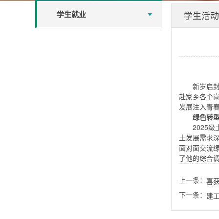
学生就业
学生活动
新岁启
赴家乡各个
发展注入青
绿色转
202
土发展需求
面对面交流
了他的综合
上一条：
喜
下一条：
建