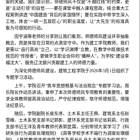
案的关键。我们意识到，师德师风不仅是“不越红线”的约束，更
是“主动引领”的自觉——要在课堂中融入课程思政，结合重大工
程案例讲透“中国建造”背后的家国情怀；要在实践中带学生深入
工地，体会“一砖一瓦皆匠心”的职业温度，让“大先生”的标准具
象为可感知的行动。
田宇涵等老师的分享则让我们看到，师德师风建设并非抽象
概念，而是体现在日常的点滴坚守中。作为建工学院教师，我们
更需以“品行高尚”立己，以“学识渊博”立教，在教学中既做技术
规范的“传授者”，更做学生职业信仰的“播种人”，为学校“建设幸
福沈大”、服务辽沈振兴贡献建工人的师德力量。
为深化师德师风建设，建筑工程学院于2026年3月1日组织了
专题学习活动。
上午，学院召开“筑牢思想根基与法治观念”专题学习会。周
乐院长作动员讲话，重申了本次师德师风专项教育的重要性，要
求全体教师提高政治站位，严守纪律规矩，恪守师德规范，增强
法纪意识。
随后，学院副院长侯东序、土木系主任王舜、建筑系主任赵
雪峰、土木系党支部书记郭影、建环系党支部书记张莉莉、行政
支部书记王洋及青年教师代表郭昆霖，分别带领大家学习了《科
研失信行为调查处理规则》《高等学校学术不端行为调查处理细
则》《严禁教师违规收受学生及家长礼品礼金等行为的规定》