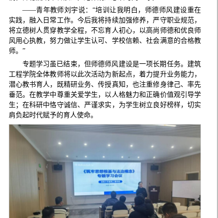
——青年教师刘宇说：“培训让我明白，师德师风建设重在
实践，融入日常工作。今后我将持续加强修养，严守职业规范，
将立德树人贯穿教学全程，不忘育人初心，以高尚师德和优良师
风用心执教，努力做让学生认可、学校信赖、社会满意的合格教
师。”
专题学习虽已结束，但师德师风建设是一项长期任务。建筑
工程学院全体教师将以此次活动为新起点，着力提升业务能力，
潜心教书育人，既精研业务、传授真知，也注重修身律己、率先
垂范。在教学中尊重关爱学生，以人格魅力和正确价值观引导学
生；在科研中恪守诚信、严谨求实，为学生树立良好榜样，切实
肩负起时代赋予的育人使命。