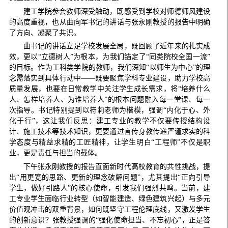
建工学院参会教师深受触动，既感受到学校对师德师风建设
的高度重视，也从曲向军书记的讲话与张永刚教授的报告中明确
了方向、凝聚了共识。
曲书记的讲话立足学校发展全局，既回顾了近年来的扎实成
效，更以“立德树人”为根本，为我们锚定了“同类院校全国一流”
的目标。作为工科类学院的教师，我们深知“以师生为中心”的理
念需落实到具体行动中——既要聚焦学科专业建设，助力学校高
质量发展，也要在日常教学中关注学生成长需求，将“培养什么
人、怎样培养人、为谁培养人”的根本问题融入每一堂课、每一
次指导。书记特别提到以符莉老师为楷模，强调“内化于心、外
化于行”，这让我们反思：建工专业的教学不仅要传授结构设
计、施工技术等技术知识，更要通过言传身教传递严谨求实的科
学态度与精益求精的工匠精神，让学生明白“工程师”不仅是职
业，更是责任与担当的载体。
下午张永刚教授的报告直面新时代高校教育的共性挑战，提
出“用更宽的思路、更新的理念破解问题”，尤其提出“正向引导
学生，做好引路人”的核心使命，引发我们强烈共鸣。当前，建
工专业学生面临行业转型（如智能建造、绿色建筑兴起）与多元
价值观冲击的双重背景，如何既坚守工程伦理底线，又激发学生
的创新意识？张教授强调的“强化使命担当、不忘初心”，正是答