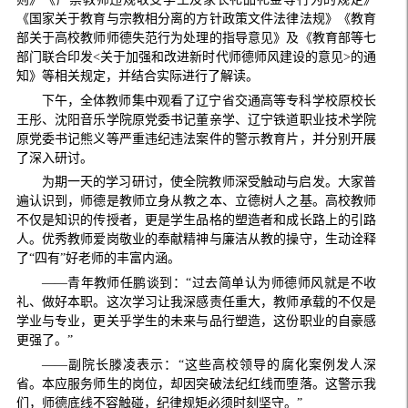
《国家关于教育与宗教相分离的方针政策文件法律法规》《教育
部关于高校教师师德失范行为处理的指导意见》及《教育部等七
部门联合印发<关于加强和改进新时代师德师风建设的意见>的通
知》等相关规定，并结合实际进行了解读。
下午，全体教师集中观看了辽宁省交通高等专科学校原校长
王彤、沈阳音乐学院原党委书记董亲学、辽宁铁道职业技术学院
原党委书记熊义等严重违纪违法案件的警示教育片，并分别开展
了深入研讨。
为期一天的学习研讨，使全院教师深受触动与启发。大家普
遍认识到，师德是教师立身从教之本、立德树人之基。高校教师
不仅是知识的传授者，更是学生品格的塑造者和成长路上的引路
人。优秀教师爱岗敬业的奉献精神与廉洁从教的操守，生动诠释
了“四有”好老师的丰富内涵。
——青年教师任鹏谈到：“过去简单认为师德师风就是不收
礼、做好本职。这次学习让我深感责任重大，教师承载的不仅是
学业与专业，更关乎学生的未来与品行塑造，这份职业的自豪感
更强了。”
——副院长滕凌表示：“这些高校领导的腐化案例发人深
省。本应服务师生的岗位，却因突破法纪红线而堕落。这警示我
们，师德底线不容触碰，纪律规矩必须时刻坚守。”